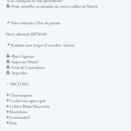
*se as condições do mar permitirem:*
🏝️ Praia vermelha ou enseadas da reserva militar de Niterói
📌 Valor referente a 5hrs de passeio
Hora adicional: R$700,00
📍 Roteiros mais longos (Consultar valores)
🏝️ Ilhas Cagarras
🏝️ Itaipu em Niterói
🏝️ Forte de Copacabana
🏝️ Arpoador
✅ INCLUSO:
⚜️Churrasqueira
⚜️Cooler com agua e gelo
⚜️Coletes/Bóias/Macarrões
⚜️Marinheiro
⚜️Combustível
⚜️Som