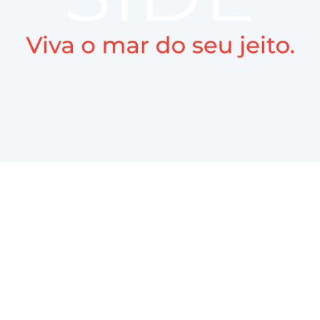
Sobre nós
Passeio de lancha Rio de Janeiro, aluguel de lancha Rio de Janeiro, aluguel de jetski Rio de
Janeiro, aluguel de barco Rio de Janeiro, festa em barco Rio de Janeiro, boat party Rio de
Janeiro, lancha para alugar RJ, aluguel de embarcações RJ, passeio de barco Rio de Janeiro,
charter náutico Rio de Janeiro, turismo náutico RJ, lancha com marinheiro Rio de Janeiro,
aluguel de lancha para aniversário, aluguel de lancha para casal, passeio privativo de lancha,
aluguel de lancha luxo Rio de Janeiro, passeio marítimo Rio de Janeiro, passeio Baía de