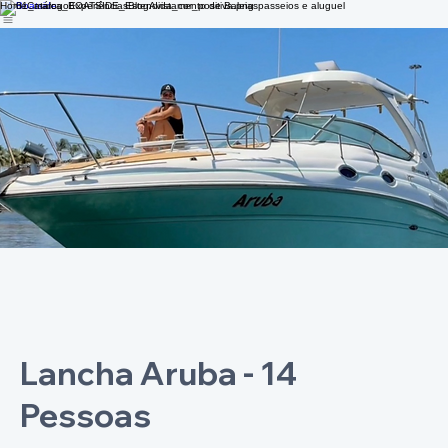
Home
Catálogo
Experiências
Blog
Avistamento de Baleias
passeios e aluguel
Lancha Aruba - 14
Pessoas