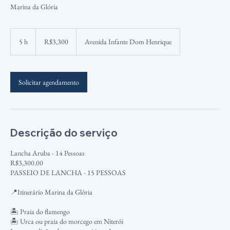
Marina da Glória
3,300
Brazilian
5 h
5
R$3,300
Avenida Infante Dom Henrique
reals
h
Solicitar agendamento
Descrição do serviço
Lancha Aruba - 14 Pessoas
R$3,300.00
PASSEIO DE LANCHA - 15 PESSOAS
📍Itinerário Marina da Glória
🏝️ Praia do flamengo
🏝️ Urca ou praia do morcego em Niterói