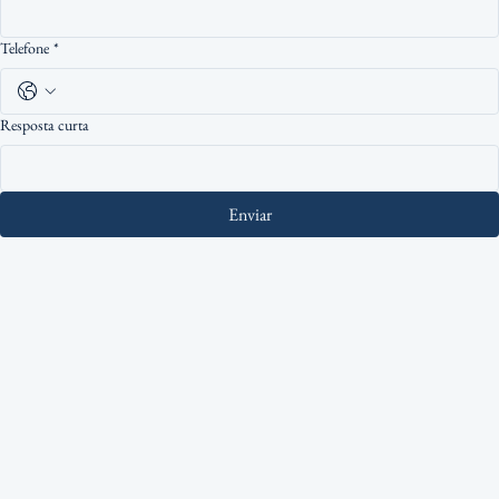
Next
Pronto para o Próximo Nível?
Garanta sua vaga com os profissionais mais qualificados da Barra da Tijuca. Viva a adrenalina
do Wakeboard e a potência do Tow In com a Boatside.
Reservar Agora
Falar via WhatsApp
Nome
*