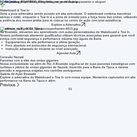
Home
Catálogo
Experiências
Blog
Avistamento de Baleias
passeios e aluguel
Wakeboard & Tow In
Sinta a pura adrenalina sendo puxado em alta velocidade. O wakeboard combina manobras
aéreas e estilo, enquanto o Tow In é a porta de entrada para a força bruta das ondas, utilizando
a potência dos nossos jetskis para te colocar no centro da ação com total assistência.
Explore a Adrenalina
Excelência na Barra da Tijuca
Na Boatside, elevamos seu aprendizado com aulas personalizadas de Wakeboard e Tow In.
Nossos profissionais altamente qualificados utilizam técnicas avançadas para garantir que você
evolua com total segurança e performance máxima nas águas da Barra.
Equipamentos de alta performance e última geração.
Foco absoluto em protocolos de segurança internacional.
Instrução adaptada do iniciante ao nível avançado.
Agendar Aula
Conexão Nazaré
Parcerias com a elite das ondas gigantes
Nossa exclusividade vai além do Rio. A Boatside orgulha-se de suas parcerias estratégicas com
surfistas e pilotos de ondas gigantes de Nazaré, trazendo para a Barra da Tijuca a mesma
precisão e segurança exigidas nos canhões portugueses.
Galeria de Ação Boatside
Explore a adrenalina do Wakeboard e Tow In com nossa equipe. Momentos capturados em alta
performance na Barra da Tijuca e além.
Previous
01